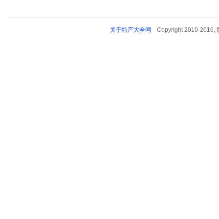
关于特产大全网
Copyright 2010-2016