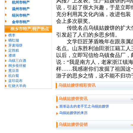
风报》上发表。生产姑嫂饼的乌
杭州市特产
说，引起了很大兴趣，于是立即
温州市特产
充分利用其文化内涵，改进包装
绍兴市特产
会上多次获奖。
金华市特产
传统名点乌镇姑嫂饼的扩大生
桐乡市特产,特产热点
引发起了人们的乡思乡情。
槜李
晒红烟
文学巨匠茅盾晚年在跟亲属的
芽麦塌饼
名点。山东胜利油田浙江籍工人
定胜糕
以后，立即写信给乌镇食品厂，
濮绸
乌镇三白酒
说：“我是南方人，老家浙江镇
桐乡蚕丝被
样……我感谢你们发掘了祖国这
熏豆茶
游子的思乡之情，这不能不归功
杭白菊
蓝印花布
乌镇姑嫂饼精彩资讯
红烧大羊肉
乌镇姑嫂饼资讯
渐渐远去的老手艺之乌镇姑嫂饼
乌镇姑嫂饼的来历
乌镇姑嫂饼促销