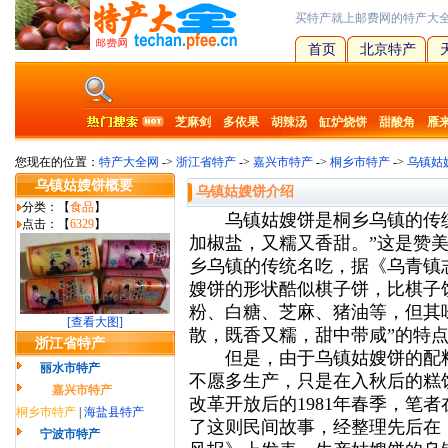
买特产就上邮费网的特产大
首页
北京特产
芝麻剑
多依果
胡辣汤
缸炉烧饼
甜酸角
雁
您现在的位置：
特产大全网
->
浙江省特产
->
嘉兴市特产
->
桐乡市特产
->
乌镇姑
乌镇姑嫂饼概要
乌镇姑嫂饼介绍
分类：【
食品
】
乌镇姑嫂饼是桐乡乌镇的传统
点击：【
6329
】
加椒盐，又糯又香甜。”这是赞
乡乌镇的传统名吃，据《乌青镇
嫂饼的形状酷似棋子饼，比棋子
粉、白糖、芝麻、猪油等，但其
[查看大图]
散，既香又糯，甜中带咸”的特
浙江省特产
但是，由于乌镇姑嫂饼的配料
丽水市特产
不愿多生产，只是在入秋后的糕
嘉兴市特产
改革开放后的1981年春季，笔
桐乡市特产
|
海盐县特产
了这则民间故事，经整理先后在
宁波市特产