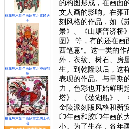
的构图形成，在画面
文人画的影响。在雍
桃花坞木刻年画欣赏之麒麟送
刻风格的作品，如《
子
景》、《山塘普济桥
图》 等，有的还在画
西笔意"。这一类的
外，衣纹、树石、房
生。到乾隆以后，这
桃花坞木刻年画欣赏之神茶郁
垒
表现的作品。与早期
力，色彩也开始鲜明
塔
》、《
荡湖船
》、
金陵派刻版风格和新
印年画和胶印年画的
桃花坞木刻年画欣赏之鸡王镇
宅
小。为了生存，各年