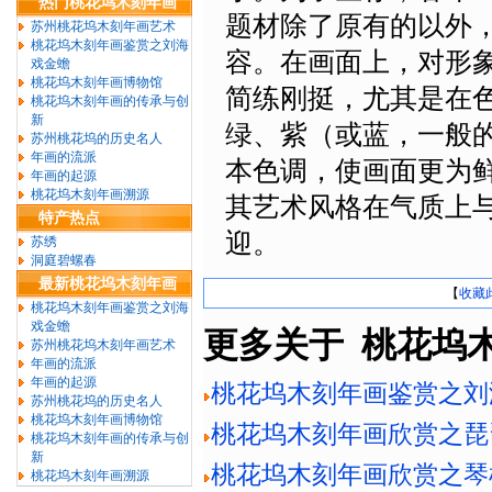
热门桃花坞木刻年画
题材除了原有的以外
苏州桃花坞木刻年画艺术
桃花坞木刻年画鉴赏之刘海
容。在画面上，对形
戏金蟾
桃花坞木刻年画博物馆
简练刚挺，尤其是在
桃花坞木刻年画的传承与创
新
绿、紫（或蓝，一般
苏州桃花坞的历史名人
年画的流派
本色调，使画面更为
年画的起源
桃花坞木刻年画溯源
其艺术风格在气质上
特产热点
迎。
苏绣
洞庭碧螺春
最新桃花坞木刻年画
【
收藏
桃花坞木刻年画鉴赏之刘海
戏金蟾
更多关于 桃花坞
苏州桃花坞木刻年画艺术
年画的流派
年画的起源
桃花坞木刻年画鉴赏之刘
苏州桃花坞的历史名人
桃花坞木刻年画博物馆
桃花坞木刻年画欣赏之琵
桃花坞木刻年画的传承与创
新
桃花坞木刻年画欣赏之琴
桃花坞木刻年画溯源