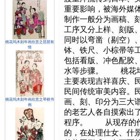
重要影响，被海外媒体
制作一般分为
画稿
、
工序又分上样、刻版、
同时以弯凿（剔空）
桃花坞木刻年画欣赏之琵琶有
情
钵、铁尺、小棕帚等
包括看版、冲色配胶
水等步骤。
桃花坞木
主要表现吉祥喜庆、
民间传统审美内容。民
桃花坞木刻年画欣赏之琴棋书
画、刻、印分为三大
画
的老艺人各自摸索出
程序。
从现存的作
的，在处理
仕女
、什