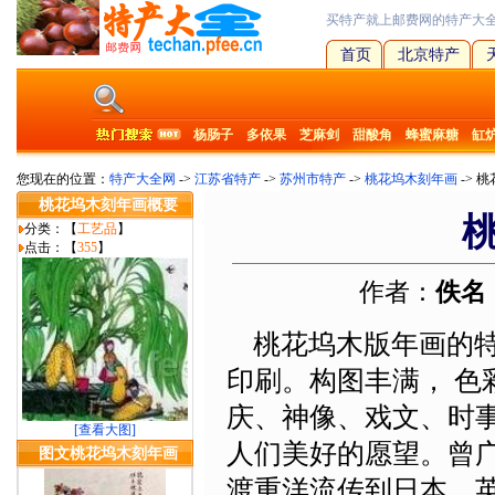
买特产就上邮费网的特产大
首页
北京特产
杨肠子
多依果
芝麻剑
甜酸角
蜂蜜麻糖
缸
您现在的位置：
特产大全网
->
江苏省特产
->
苏州市特产
->
桃花坞木刻年画
-> 
桃花坞木刻年画概要
分类：【
工艺品
】
点击：【
355
】
作者：
佚名
桃花坞木版年画的特
印刷。构图丰满， 
庆、神像、戏文、时
[查看大图]
人们美好的愿望。曾
图文桃花坞木刻年画
渡重洋流传到日本、英