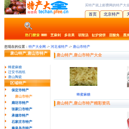
买特产就上邮费网的特产大
首页
北京特产
芝麻剑
多依果
胡辣汤
缸炉烧饼
甜酸角
雁
您现在的位置：
特产大全网
->
河北省特产
->
唐山市特产
唐山特产,唐山市特产
唐山特产,唐山市特产大全
推荐
蜂蜜麻糖
迁安书画纸
唐山陶瓷
区域特产
保定市特产
蜂蜜麻糖
唐山市特产
廊坊市特产
唐山特产,唐山市特产精彩资讯
张家口市特产
承德市特产
石家庄市特产
秦皇岛市特产